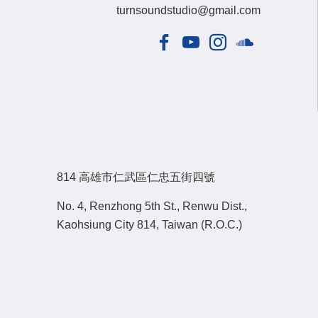
turnsoundstudio@gmail.com
814 高雄市仁武區仁忠五街四號
No. 4, Renzhong 5th St., Renwu Dist.,
Kaohsiung City 814, Taiwan (R.O.C.)